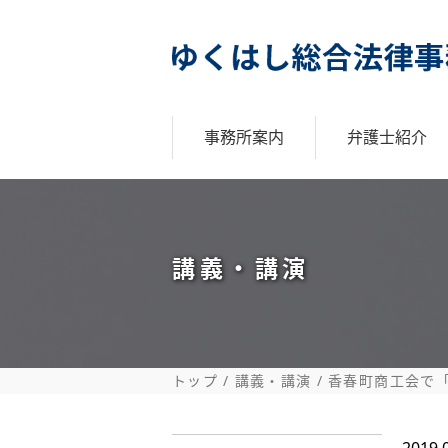
事務所案内
弁護士紹介
モットー
趣味
経歴
所属団体・委員
講演等実績
講義・講演
トップ
講義・講演
香春町商工会で